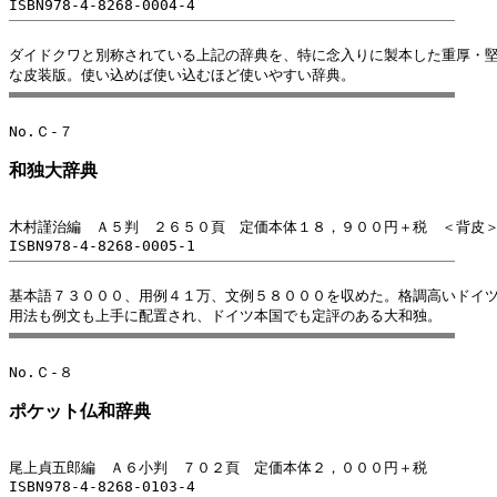
ダイドクワと別称されている上記の辞典を、特に念入りに製本した重厚・堅
和独大辞典
木村謹治編　Ａ５判　２６５０頁　定価本体１８，９００円＋税　＜背皮
基本語７３０００、用例４１万、文例５８０００を収めた。格調高いドイツ
ポケット仏和辞典
尾上貞五郎編　Ａ６小判　７０２頁　定価本体２，０００円＋税