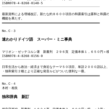
最新資料による増補改訂。新たな約８６００項目の和露索引は露和と和露の
速わかりドイツ語　スーパー・ミニ事典
マリオン・ゼッテコルン著　新書判　２９６頁　定価本体１，６５０円＋
日常生活から政治・経済まで身近なテーマ５０項目、単語２０００語以上、
No.Ｃ-４

木村・相良
独和辞典　新訂