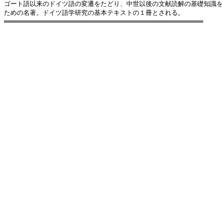
ゴート語以来のドイツ語の変遷をたどり、中世以後の文献読解の基礎知識を