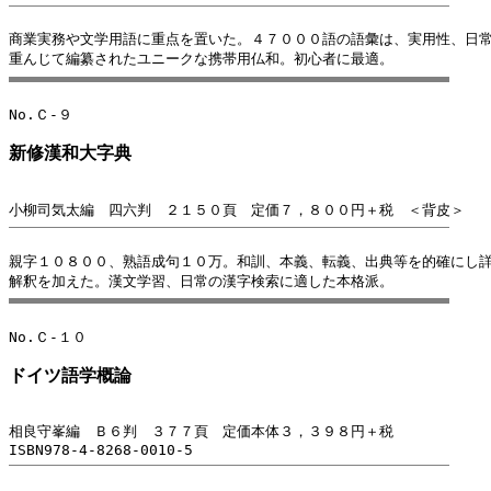
商業実務や文学用語に重点を置いた。４７０００語の語彙は、実用性、日常
新修漢和大字典
親字１０８００、熟語成句１０万。和訓、本義、転義、出典等を的確にし詳
ドイツ語学概論
相良守峯編　Ｂ６判　３７７頁　定価本体３，３９８円＋税