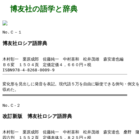
博友社の語学と辞典
博友社ロシア語辞典
木村彰一　栗原成郎　佐藤純一　中村喜和　松井茂雄　森安達也編

Ｂ６変　１５０４頁　定価定価４，６６０円＋税
変化形を見出しに発音を表記。現代語５万を自由に駆使できる例句・例文を
改訂新版　博友社ロシア語辞典
木村彰一　栗原成郎　佐藤純一　中村喜和　松井茂雄　森安達也　桑野　隆
四六判　１５５２頁　定価本体５，８２５円＋税