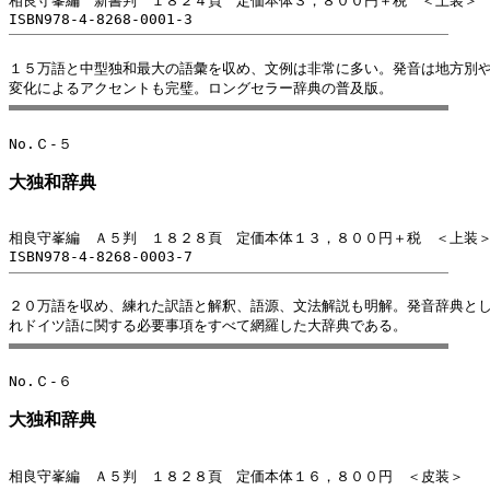
相良守峯編　新書判　１８２４頁　定価本体３，８００円＋税　＜上装＞
１５万語と中型独和最大の語彙を収め、文例は非常に多い。発音は地方別や
大独和辞典
相良守峯編　Ａ５判　１８２８頁　定価本体１３，８００円＋税　＜上装
２０万語を収め、練れた訳語と解釈、語源、文法解説も明解。発音辞典とし
大独和辞典
相良守峯編　Ａ５判　１８２８頁　定価本体１６，８００円　＜皮装＞