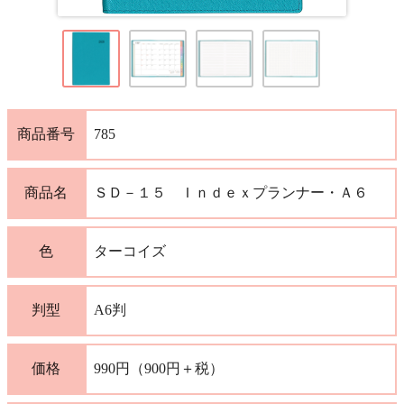
商品番号
785
商品名
ＳＤ－１５ Ｉｎｄｅｘプランナー・Ａ６
色
ターコイズ
判型
A6判
価格
990円（900円＋税）