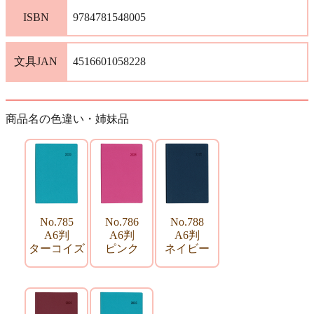
ISBN
9784781548005
文具JAN
4516601058228
商品名の色違い・姉妹品
No.785
No.786
No.788
A6判
A6判
A6判
ターコイズ
ピンク
ネイビー